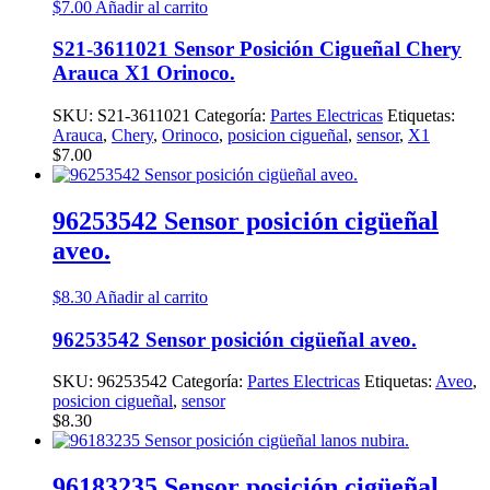
$
7.00
Añadir al carrito
S21-3611021 Sensor Posición Cigueñal Chery
Arauca X1 Orinoco.
SKU:
S21-3611021
Categoría:
Partes Electricas
Etiquetas:
Arauca
,
Chery
,
Orinoco
,
posicion cigueñal
,
sensor
,
X1
$
7.00
96253542 Sensor posición cigüeñal
aveo.
$
8.30
Añadir al carrito
96253542 Sensor posición cigüeñal aveo.
SKU:
96253542
Categoría:
Partes Electricas
Etiquetas:
Aveo
,
posicion cigueñal
,
sensor
$
8.30
96183235 Sensor posición cigüeñal