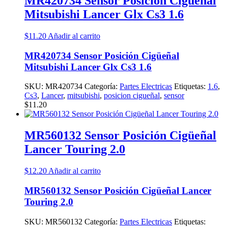
MR420734 Sensor Posición Cigüeñal
Mitsubishi Lancer Glx Cs3 1.6
$
11.20
Añadir al carrito
MR420734 Sensor Posición Cigüeñal
Mitsubishi Lancer Glx Cs3 1.6
SKU:
MR420734
Categoría:
Partes Electricas
Etiquetas:
1.6
,
Cs3
,
Lancer
,
mitsubishi
,
posicion cigueñal
,
sensor
$
11.20
MR560132 Sensor Posición Cigüeñal
Lancer Touring 2.0
$
12.20
Añadir al carrito
MR560132 Sensor Posición Cigüeñal Lancer
Touring 2.0
SKU:
MR560132
Categoría:
Partes Electricas
Etiquetas: