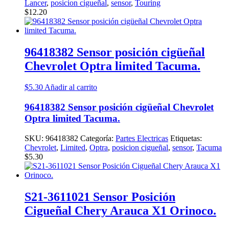
Lancer
,
posicion cigueñal
,
sensor
,
Touring
$
12.20
96418382 Sensor posición cigüeñal
Chevrolet Optra limited Tacuma.
$
5.30
Añadir al carrito
96418382 Sensor posición cigüeñal Chevrolet
Optra limited Tacuma.
SKU:
96418382
Categoría:
Partes Electricas
Etiquetas:
Chevrolet
,
Limited
,
Optra
,
posicion cigueñal
,
sensor
,
Tacuma
$
5.30
S21-3611021 Sensor Posición
Cigueñal Chery Arauca X1 Orinoco.