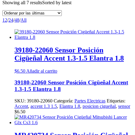
Showing all 7 results
Sorted by latest
12
/
24
/
48
/
All
39180-22060 Sensor Posición
Cigüeñal Accent 1.3-1.5 Elantra 1.8
$
6.50
Añadir al carrito
39180-22060 Sensor Posición Cigüeñal Accent
1.3-1.5 Elantra 1.8
SKU:
39180-22060
Categoría:
Partes Electricas
Etiquetas:
Accent
,
accent 1.3 1.5
,
Elantra 1.8
,
posicion cigueñal
,
sensor
$
6.50